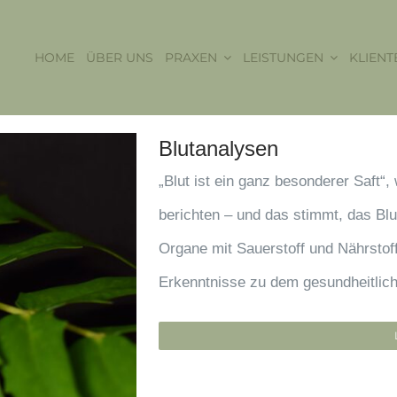
HOME
ÜBER UNS
PRAXEN
LEISTUNGEN
KLIENT
Blutanalysen
„Blut ist ein ganz besonderer Saft“
berichten – und das stimmt, das Blu
Organe mit Sauerstoff und Nährsto
Erkenntnisse zu dem gesundheitlich