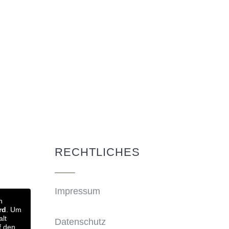
RECHTLICHES
Impressum
n
rd
. Um
alt
Datenschutz
f den