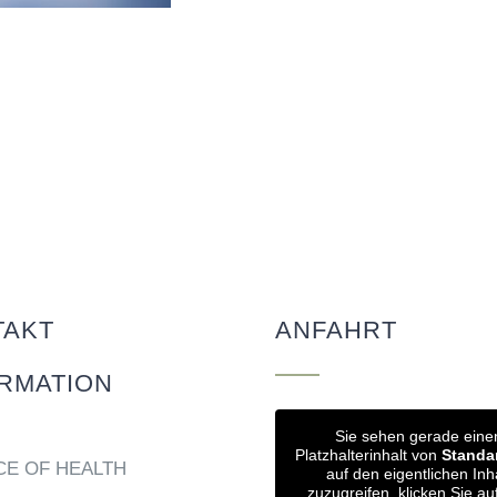
TAKT
ANFAHRT
RMATION
Sie sehen gerade eine
Platzhalterinhalt von
Standa
CE OF HEALTH
auf den eigentlichen Inh
zuzugreifen, klicken Sie au