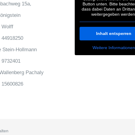
nbachweg 15a,
Button unten. Bitte beachte
dass dabei Daten an Drittan
weitergegeben werden
önigstein
 Wolff
Inhalt entsperren
 44918250
Weitere Informatione
e Stein-Hollmann
 9732401
 Wallenberg Pachaly
 15600826
alten